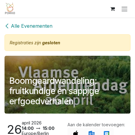
Overslaan naar inhoud
Alle Evenementen
Registraties zijn
gesloten
Boomgaardwandeling:
fruitkundige én sappige
erfgoedverhalen
april 2026
26
Aan de kalender toevoegen:
14:00
15:00
Europe/Berlin