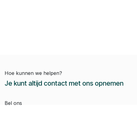
Hoe kunnen we helpen?
Je kunt altijd contact met ons opnemen
Bel ons
Dieter:
+32 479 44 54 51
Jeroen:
+32 486 51 12 10
Paul-Emile:
+32 496 38 97 22