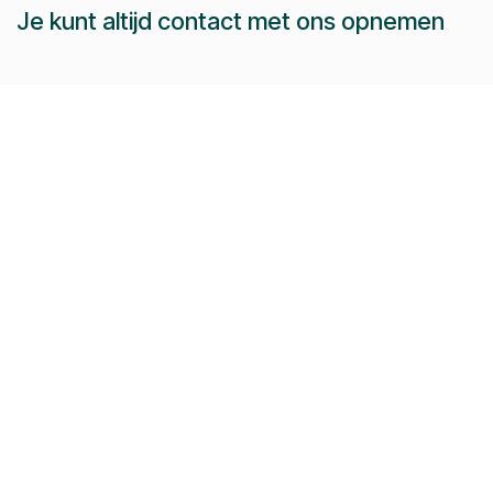
Je kunt altijd contact met ons opnemen
Bel ons
Dieter:
+32 479 44 54 51
Jeroen:
+32 486 51 12 10
Paul-Emile:
+32 496 38 97 22
Raphaël:
+32 497 08 46 79
Stuur ons een e-mail:
info@pomko.be
Volg ons