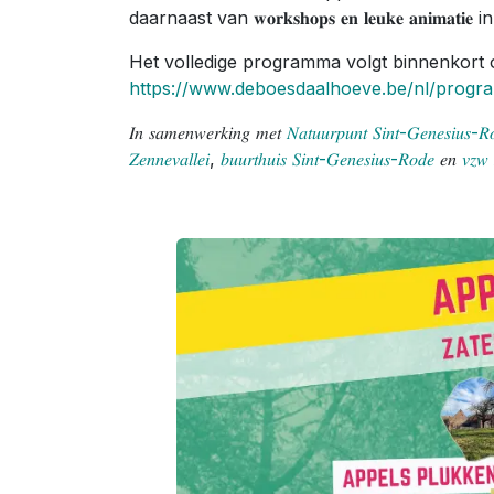
daarnaast van 𝐰𝐨𝐫𝐤𝐬𝐡𝐨𝐩𝐬 𝐞𝐧 𝐥𝐞𝐮𝐤𝐞 𝐚𝐧𝐢
Het volledige programma volgt binnenkort
https://www.deboesdaalhoeve.be/nl/progr
𝐼𝑛 𝑠𝑎𝑚𝑒𝑛𝑤𝑒𝑟𝑘𝑖𝑛𝑔 𝑚𝑒𝑡
𝑁𝑎𝑡𝑢𝑢𝑟𝑝𝑢𝑛𝑡 𝑆𝑖𝑛𝑡-𝐺𝑒𝑛𝑒𝑠𝑖𝑢𝑠-𝑅
𝑍𝑒𝑛𝑛𝑒𝑣𝑎𝑙𝑙𝑒𝑖
,
𝑏𝑢𝑢𝑟𝑡ℎ𝑢𝑖𝑠 𝑆𝑖𝑛𝑡-𝐺𝑒𝑛𝑒𝑠𝑖𝑢𝑠-𝑅𝑜𝑑𝑒
𝑒𝑛
𝑣𝑧𝑤