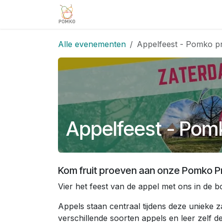
Overslaan naar inhoud
Team
Diensten
Projecten
V
Alle evenementen
Appelfeest - Pomko p
Appelfeest - Pom
Kom fruit proeven aan onze Pomko P
Vier het feest van de appel met ons in de
Appels staan centraal tijdens deze unieke zaterda
verschillende soorten appels en leer zelf de lekker