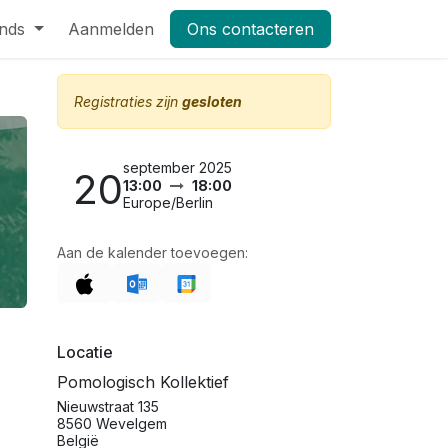
nds
Pers
Aanmelden
Shop
Vacatures
Ons contacteren
Masterclass Leifruit 2026_dag
Registraties zijn
gesloten
september 2025
20
13:00
18:00
Europe/Berlin
Aan de kalender toevoegen:
Locatie
Pomologisch Kollektief
Nieuwstraat 135
8560 Wevelgem
België