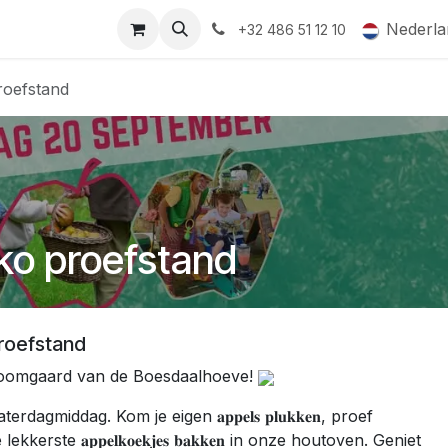
ormingsaanbod
QR-labels
Leifruit
Subsidiedossiers
Nederla
+32 486 51 12 10
roefstand
ko proefstand
roefstand
 boomgaard van de Boesdaalhoeve!
gmiddag. Kom je eigen 𝐚𝐩𝐩𝐞𝐥𝐬 𝐩𝐥𝐮𝐤𝐤𝐞𝐧, proef
ste 𝐚𝐩𝐩𝐞𝐥𝐤𝐨𝐞𝐤𝐣𝐞𝐬 𝐛𝐚𝐤𝐤𝐞𝐧 in onze houtoven. Geniet