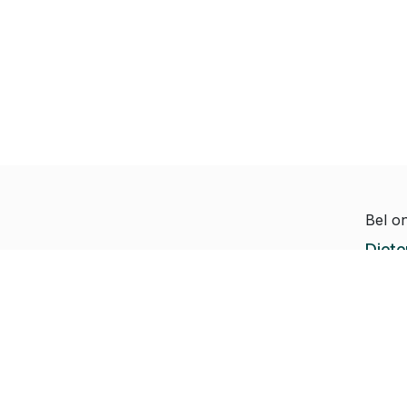
Bel o
Diete
Hoe kunnen we helpen?
Jeroe
Je kunt altijd contact
Paul-
met ons opnemen
Rapha