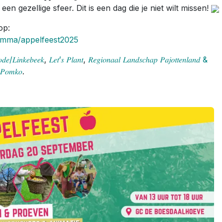
𝐚𝐭𝐢𝐞 in een gezellige sfeer. Dit is een dag die je niet wilt missen!
 op:
amma/appelfeest2025
𝑑𝑒/𝐿𝑖𝑛𝑘𝑒𝑏𝑒𝑒𝑘
,
𝐿𝑒𝑡’𝑠 𝑃𝑙𝑎𝑛𝑡
,
𝑅𝑒𝑔𝑖𝑜𝑛𝑎𝑎𝑙 𝐿𝑎𝑛𝑑𝑠𝑐ℎ𝑎𝑝 𝑃𝑎𝑗𝑜𝑡𝑡𝑒𝑛𝑙𝑎𝑛𝑑 &
 𝑃𝑜𝑚𝑘𝑜
.