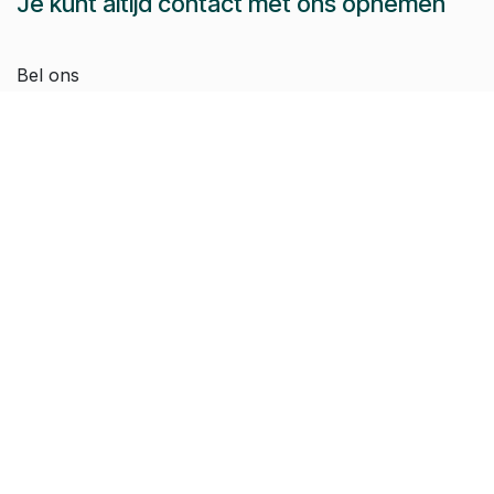
Je kunt altijd contact met ons opnemen
Bel ons
Dieter:
+32 479 44 54 51
Jeroen:
+32 486 51 12 10
Paul-Emile:
+32 496 38 97 22
Raphaël:
+32 497 08 46 79
Stuur ons een e-mail:
info@pomko.be
Volg ons