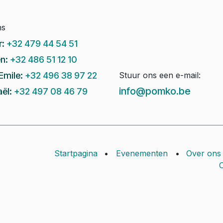
ns
r:
+32 479 44 54 51
n:
+32 486 51 12 10
Emile:
+32 496 38 97 22
Stuur ons een e-mail:
info@pomko.be
ël:
+32 497 08 46 79
Startpagina
•
Evenementen
•
Over ons
C