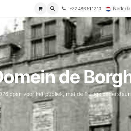
ormingsaanbod
QR-labels
Leifruit
Subsidiedossiers
Nederla
+32 486 51 12 10
Domein de Borgh
026 open voor het publiek, met de fruitige ondersteu