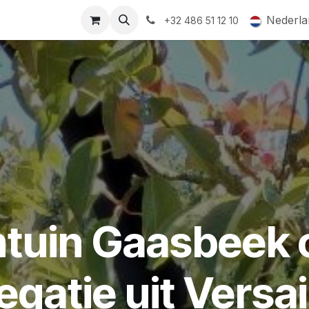
ormingsaanbod
QR-labels
Leifruit
Subsidiedossiers
Nederla
+32 486 51 12 10
uin Gaasbeek 
egatie uit Versai