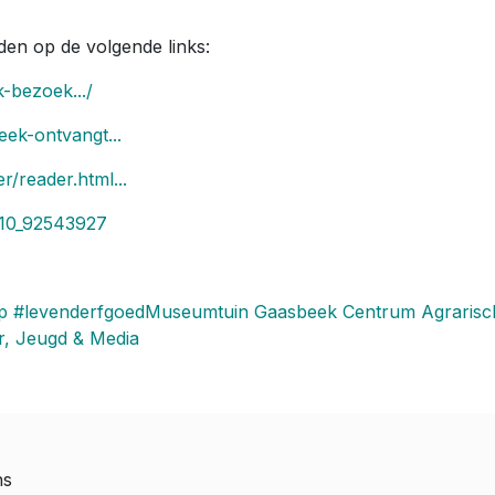
den op de volgende links:
-bezoek.../
eek-ontvangt...
r/reader.html...
410_92543927
p
#levenderfgoed
Museumtuin Gaasbeek
Centrum Agrarisc
r, Jeugd & Media
ns