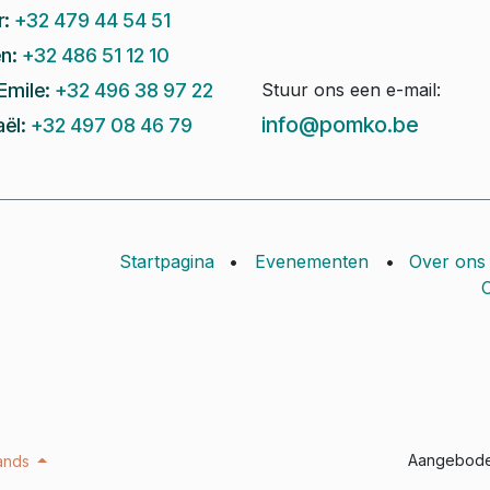
r:
+32 479 44 54 51
n:
+32 486 51 12 10
Emile:
+32 496 38 97 22
Stuur ons een e-mail:
info@pomko.be
ël:
+32 497 08 46 79
Startpagina
•
Evenementen
•
Over ons
C
Aangebod
ands