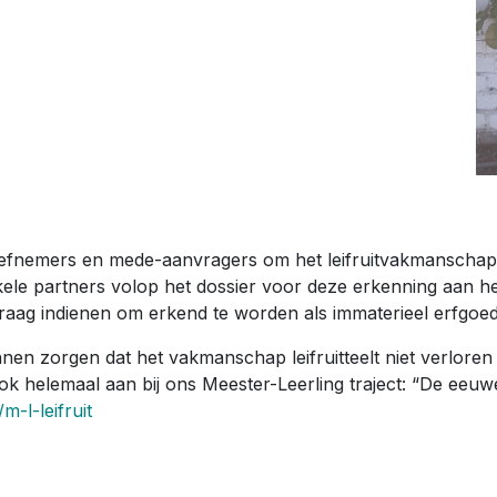
tiefnemers en mede-aanvragers om het leifruitvakmanschap
ele partners volop het dossier voor deze erkenning aan he
aag indienen om erkend te worden als immaterieel erfgoed
nen zorgen dat het vakmanschap leifruitteelt niet verlor
k ook helemaal aan bij ons Meester-Leerling traject: “De ee
-l-leifruit