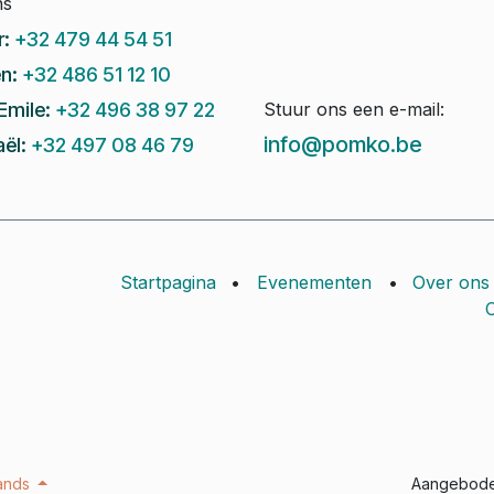
ns
r:
+32 479 44 54 51
n:
+32 486 51 12 10
Emile:
+32 496 38 97 22
Stuur ons een e-mail:
info@pomko.be
ël:
+32 497 08 46 79
Startpagina
•
Evenementen
•
Over ons
C
Aangebod
ands