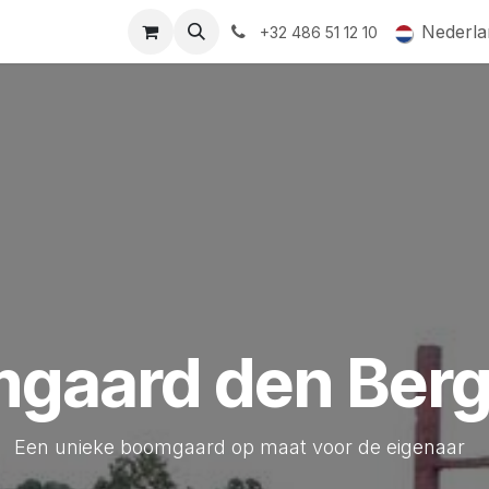
ormingsaanbod
QR-labels
Leifruit
Subsidiedossiers
Nederla
+32 486 51 12 10
gaard den Ber
Een unieke boomgaard op maat voor de eigenaar