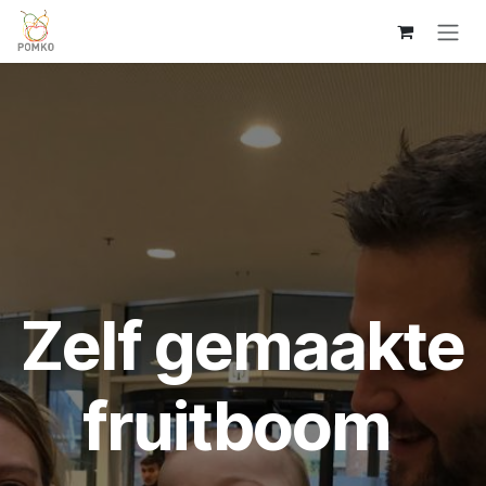
Overslaan naar inhoud
Zelf gemaakte
fruitboom