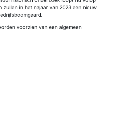
tuurhistorisch onderzoek loopt nu volop
n zullen in het najaar van 2023 een nieuw
edrijfsboomgaard.
worden voorzien van een algemeen