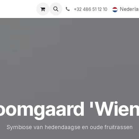
ormingsaanbod
QR-labels
Leifruit
Subsidiedossiers
Nederla
+32 486 51 12 10
boomgaard 'Wien
Symbiose van hedendaagse en oude fruitrassen