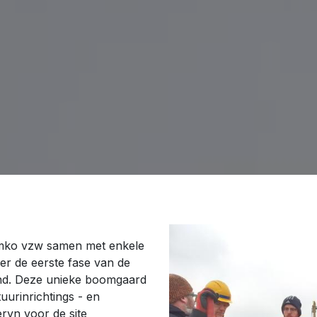
omko vzw samen met enkele
r de eerste fase van de
ond. Deze unieke boomgaard
uurinrichtings - en
ryn voor de site