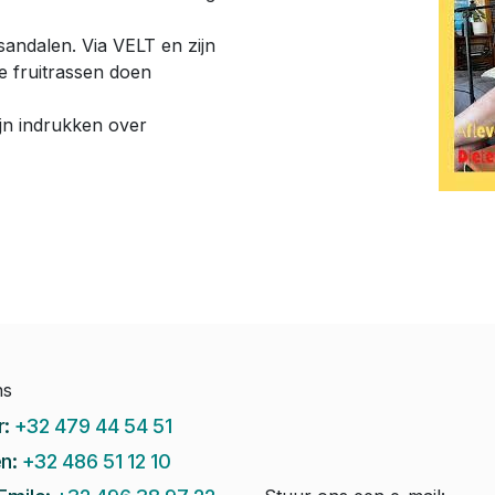
 sandalen. Via VELT en zijn
e fruitrassen doen
jn indrukken over
ns
r:
+32 479 44 54 51
n:
+32 486 51 12 10