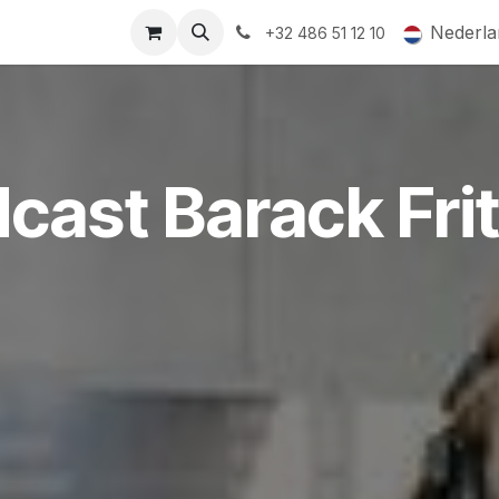
ormingsaanbod
QR-labels
Leifruit
Subsidiedossiers
Nederla
+32 486 51 12 10
cast Barack Fri