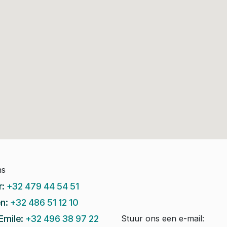
ns
r:
+32 479 44 54 51
n:
+32 486 51 12 10
Emile:
+32 496 38 97 22
Stuur ons een e-mail: