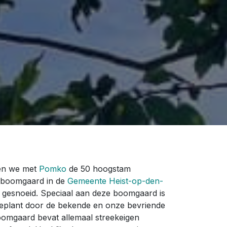
en we met
Pomko
de 50 hoogstam
 boomgaard in de
Gemeente Heist-op-den-
 gesnoeid. Speciaal aan deze boomgaard is
geplant door de bekende en onze bevriende
omgaard bevat allemaal streekeigen