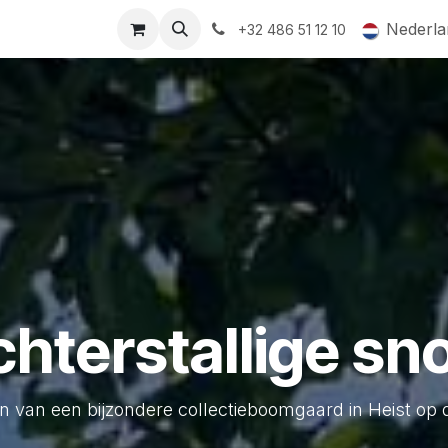
ormingsaanbod
QR-labels
Leifruit
Subsidiedossiers
Nederla
+32 486 51 12 10
hterstallige sn
n van een bijzondere collectieboomgaard in Heist op