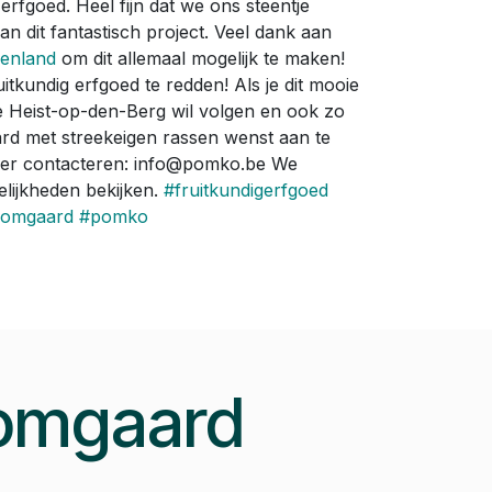
erfgoed. Heel fijn dat we ons steentje
n dit fantastisch project. Veel dank aan
renland
om dit allemaal mogelijk te maken!
tkundig erfgoed te redden! Als je dit mooie
 Heist-op-den-Berg wil volgen en ook zo
rd met streekeigen rassen wenst aan te
ker contacteren: info@pomko.be We
ijkheden bekijken.
#fruitkundigerfgoed
oomgaard
#pomko
oomgaard