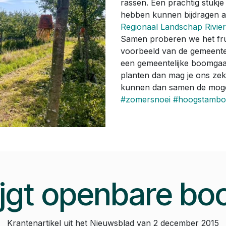
rassen. Een prachtig stukje 
hebben kunnen bijdragen aa
Regionaal Landschap Rivie
Samen proberen we het frui
voorbeeld van de gemeente
een gemeentelijke boomgaa
planten dan mag je ons ze
kunnen dan samen de mogel
#zomersnoei
#hoogstamb
rijgt openbare b
Krantenartikel uit het Nieuwsblad van 2 december 2015