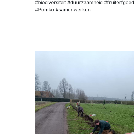
#biodiversiteit #duurzaamheid #fruiterfgoe
#Pomko #samenwerken