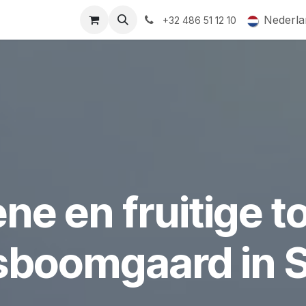
ormingsaanbod
QR-labels
Leifruit
Subsidiedossiers
Nederla
+32 486 51 12 10
ne en fruitige 
fsboomgaard in 