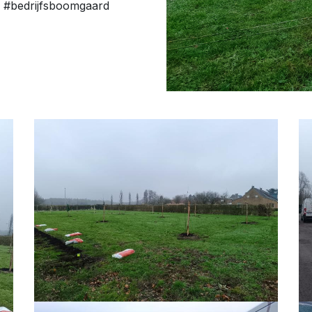
d #bedrijfsboomgaard