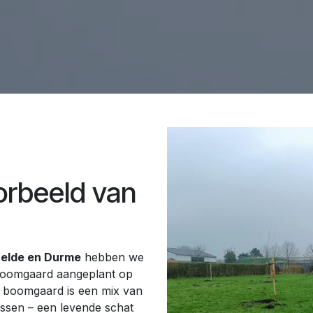
orbeeld van
helde en Durme
hebben we
sboomgaard aangeplant op
ze boomgaard is een mix van
ssen – een levende schat