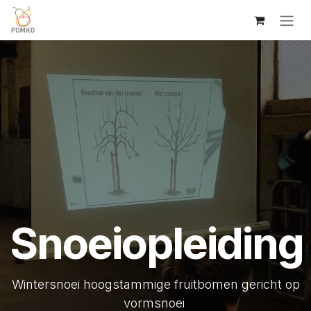
Overslaan naar inhoud
Snoeiopleiding
Wintersnoei hoogstammige fruitbomen gericht op
vormsnoei