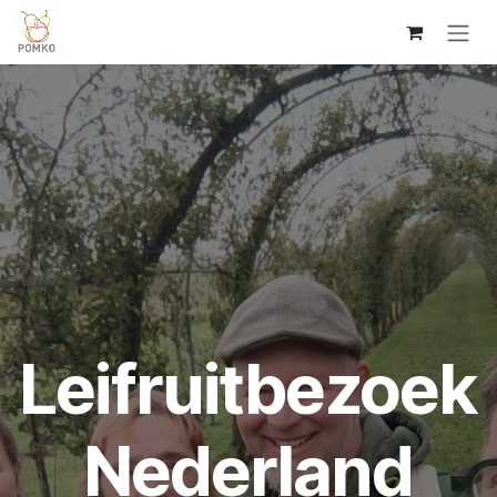
Overslaan naar inhoud
Leifruitbezoek
Nederland