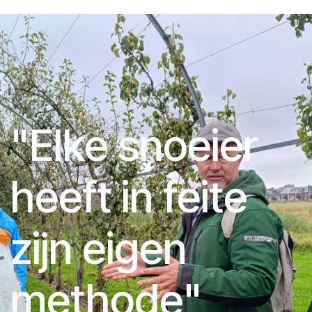
"Elke snoeier
heeft in feite
zijn eigen
methode"​