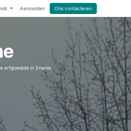
nds
Pers
Aanmelden
Shop
Vacatures
Ons contacteren
Masterclass Leifruit 2026_dag
me
de erfgoedsite in Ename