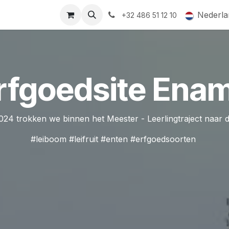
ormingsaanbod
QR-labels
Leifruit
Subsidiedossiers
Nederla
+32 486 51 12 10
rfgoedsite Ena
24 trokken we binnen het Meester - Leerlingtraject naar 
#leiboom #leifruit #enten #erfgoedsoorten