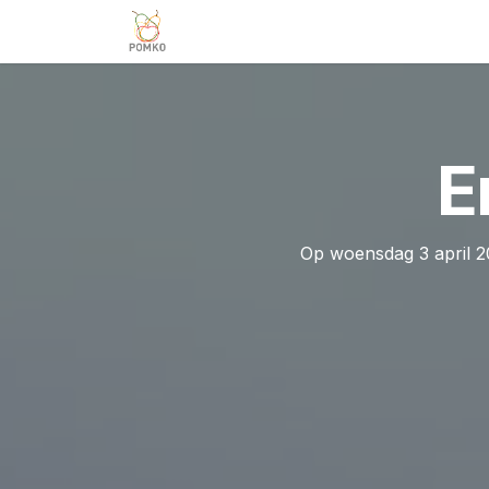
Overslaan naar inhoud
Team
Diensten
Projecten
V
E
Op woensdag 3 april 20