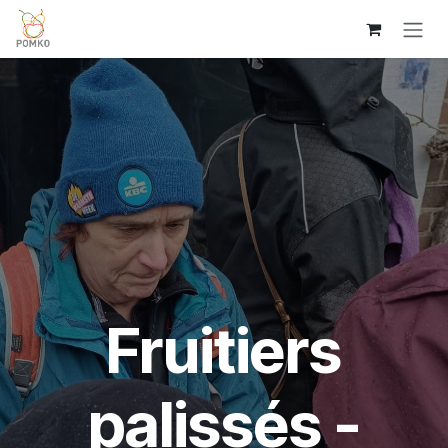
Overslaan naar inhoud
Fruitiers
palissés -