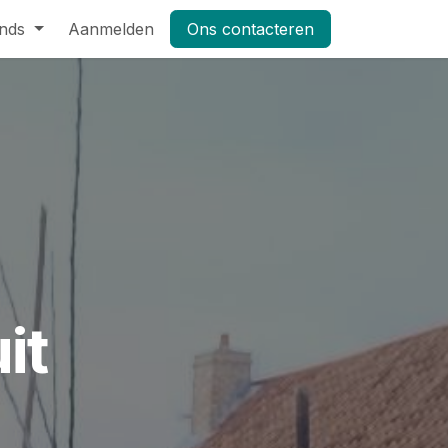
nds
Pers
Aanmelden
Shop
Vacatures
Ons contacteren
Masterclass Leifruit 2026_dag
it