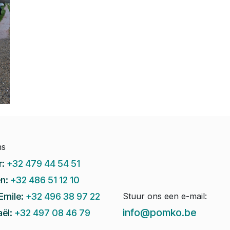
ns
r:
+32 479 44 54 51
n:
+32 486 51 12 10
Emile:
+32 496 38 97 22
Stuur ons een e-mail:
info@pomko.be
ël:
+32 497 08 46 79