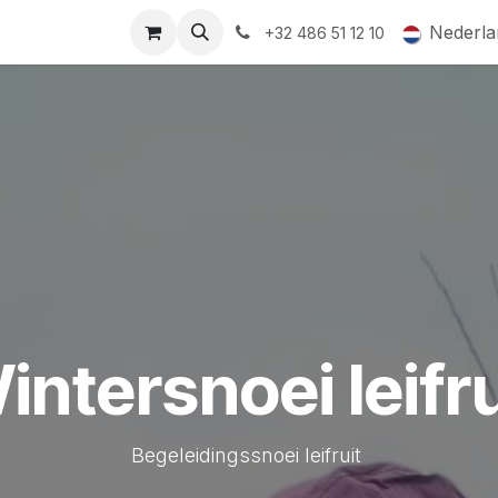
ormingsaanbod
QR-labels
Leifruit
Subsidiedossiers
Nederla
+32 486 51 12 10
intersnoei leifru
Begeleidingssnoei leifruit