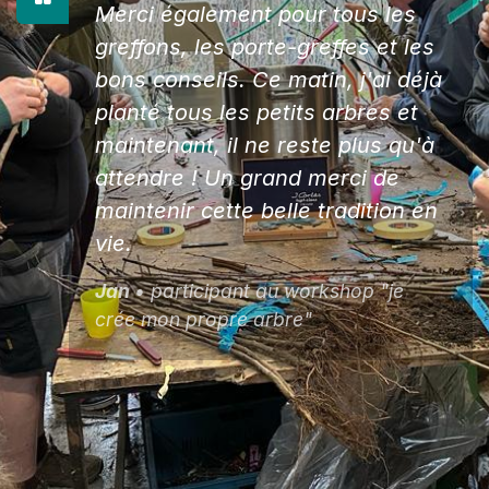
Merci également pour tous les
greffons, les porte-greffes et les
bons conseils. Ce matin, j'ai déjà
planté tous les petits arbres et
maintenant, il ne reste plus qu'à
attendre ! Un grand merci de
maintenir cette belle tradition en
vie
.
Jan
• participant au workshop "je
crée mon propre arbre"